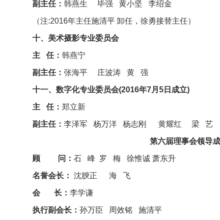
副主任：
韩燕生 毕强 黄小坚 李绍金
（注:2016年主任施清平 卸任，徐勇接替主任）
十、美术摄影专业委员会
主 任：
韩燕宁
副主任：
张海平 庄波涛 黄 强
十一、数字化专业委员会(2016年7月5日成立)
主 任：
郑立新
副主任：
李泽军 杨万洋 杨志刚 黄耀红 梁 艺
第六届理事会领导成员名
顾 问：
石 峰 罗 梅 徐惟诚
萧东升
名誉会长：
沈腴正 海 飞
会 长：
李学谦
执行副会长：
孙万臣 周效铭 施清平