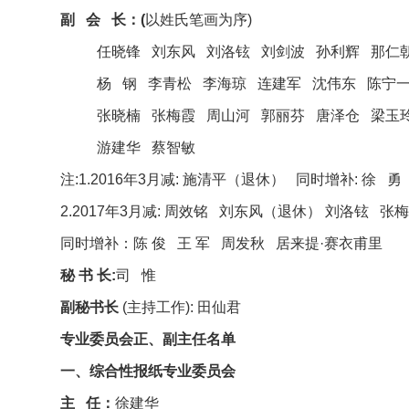
副 会 长：(
以姓氏笔画为序)
任晓锋 刘东风 刘洛铉 刘剑波 孙利辉 那仁
杨 钢 李青松 李海琼 连建军 沈伟东 陈宁
张晓楠 张梅霞 周山河 郭丽芬 唐泽仓 梁玉
游建华 蔡智敏
注:1.2016年3月减: 施清平（退休） 同时增补: 徐 勇
2.2017年3月减: 周效铭 刘东风（退休） 刘洛铉 张
同时增补：陈 俊 王 军 周发秋 居来提·赛衣甫里
秘 书 长:
司 惟
副秘书长
(主持工作): 田仙君
专业委员会正、副主任名单
一、综合性报纸专业委员会
主 任：
徐建华