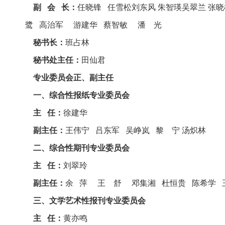
副 会 长：
任晓锋 任雪松
刘东风
朱智瑛
吴翠兰
张晓
鹭 高治军 游建华 蔡智敏 潘 光
秘书长：
班占林
秘书处主任：
田仙君
专业委员会正、副主任
一、综合性报纸专业委员会
主 任：
徐建华
副主任：
王伟宁 吕东军 吴峥岚 黎 宁 汤炽林
二、综合性期刊专业委员会
主 任：
刘翠玲
副主任：
余 萍 王 舒 邓集湘 杜恒贵 陈希学 
三、文学艺术性报刊专业委员会
主 任：
黄亦鸣