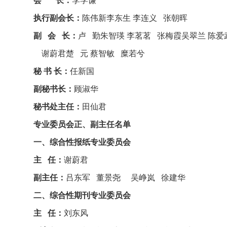
会 长：
李学谦
执行副会长：
陈伟新
李东生
李连义 张朝晖
副 会 长：
卢 勤
朱智瑛
李茗茗 张梅霞
吴翠兰 陈爱
谢蔚君
楚 元
蔡智敏 糜若兮
秘 书 长：
任新国
副秘书长：
顾淑华
秘书处主任：
田仙君
专业委员会正、副主任名单
一、综合性报纸专业委员会
主 任：
谢蔚君
副主任：
吕东军 董景尧 吴峥岚 徐建华
二、综合性期刊专业委员会
主 任：
刘东风