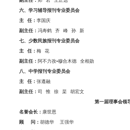
副主任：
郑 岩 王正选
六、学习辅导报刊专业委员会
主 任：
李国庆
副主任：
冯寿鹤 齐 峰 孙 新
七、少数民族报刊专业委员会
主 任：
梅 花
副主任：
阿不力孜•穆合木德 全相勋
八、中学报刊专业委员会
主 任：
张遵融
副主任：
司 惟 徐 棐 胡宏文
第一届理事会领导成员
名誉会长：
康世恩
顾 问：
胡德华 王强华