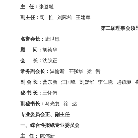
主 任：
张遵融
副主任：
司 惟 刘际雄 王建军
第二届理事会领导成
名誉会长：
康世恩
顾 问：
胡德华
会 长：
沈腴正
常务副会长：
温愉新 王强华 梁 衡
副 会 长：
曹东新 江国锋 刘媛华 李仁晓 赵镇琬 
秘 书 长：
王怀倜
副秘书长：
马光复 徐 达
专业委员会正、副主任
一、综合性报纸专业委员会
主 任：
陈伟新