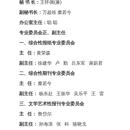
秘 书 长：
王怀倜(兼)
副秘书长：
万超歧
糜若兮
办公室主任：
聪 聪
专业委员会正、副主任
一、综合性报纸专业委员会
主 任：
黄荣森
副主任：
徐建华 卢 勤 吕东军 谢蔚君
二、综合性期刊专业委员会
主 任：
糜若兮
副主任：
杨东赴 王振华 吴乐平 王 雷
三、文学艺术性报刊专业委员会
主 任：
詹岱尔
副主任：
孙海浪 张 科 骆晓戈