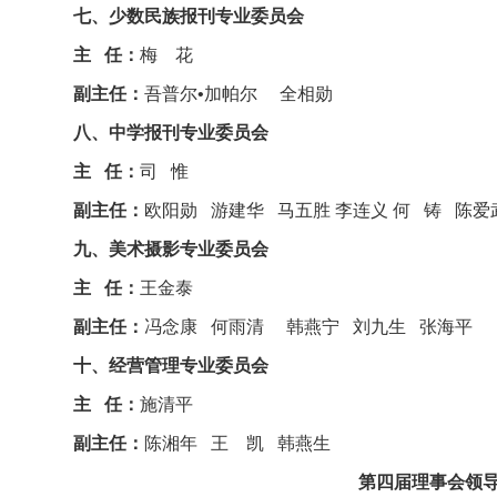
七、少数民族报刊专业委员会
主 任：
梅 花
副主任：
吾普尔•加帕尔 全相勋
八、中学报刊专业委员会
主 任：
司 惟
副主任：
欧阳勋 游建华 马五胜 李连义 何 铸 陈爱
九、美术摄影专业委员会
主 任：
王金泰
副主任：
冯念康 何雨清 韩燕宁 刘九生 张海平
十、经营管理专业委员会
主 任：
施清平
副主任：
陈湘年 王 凯 韩燕生
第四届理事会领导成员