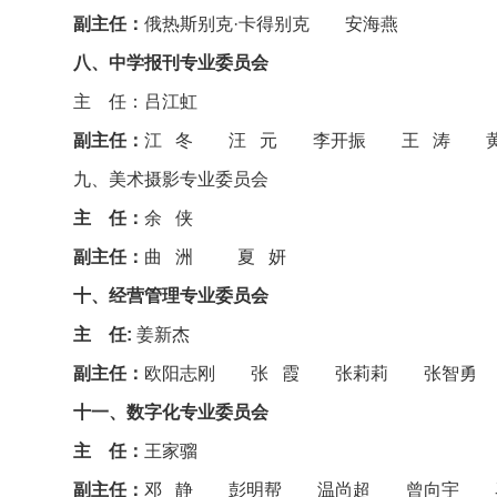
副主任：
俄热斯别克·卡得别克 安海燕
八、中学报刊专业委员会
主 任：吕江虹
副主任：
江 冬 汪 元 李开振 王 涛 
九、美术摄影专业委员会
主 任：
余 侠
副主任：
曲 洲 夏 妍
十、经营管理专业委员会
主 任:
姜新杰
副主任：
欧阳志刚 张 霞 张莉莉 张智勇
十一、数字化专业委员会
主 任：
王家骝
副主任：
邓 静 彭明帮 温尚超 曾向宇