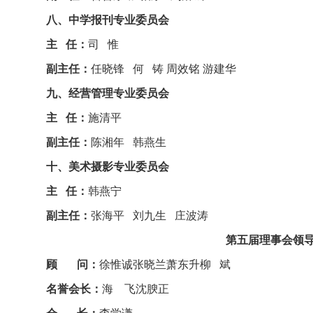
八、中学报刊专业委员会
主 任：
司 惟
副主任：
任晓锋 何 铸 周效铭 游建华
九、经营管理专业委员会
主 任：
施清平
副主任：
陈湘年 韩燕生
十、美术摄影专业委员会
主 任：
韩燕宁
副主任：
张海平 刘九生 庄波涛
第五届理事会领导成员
顾 问：
徐惟诚
张晓兰
萧东升
柳 斌
名誉会长：
海 飞
沈腴正