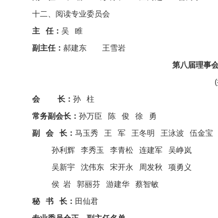
十二、阅读专业委员会
主 任：
吴 睢
副主任：
郝建东 王雪岩
第八届理事会领
会 长：
孙 柱
常务副会长：
孙万臣 陈 俊 徐 勇
副 会 长：
马玉秀 王 军 王冬明 王泳波 伍金宝
孙利辉 李秀玉 李青松 连建军 吴峥岚
吴新宇 沈伟东 宋开永 周发秋 项勇义
侯 岩 郭丽芬 游建华 蔡智敏
秘 书 长：
田仙君