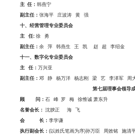
主 任：
韩燕宁
副主任：
张海平 庄波涛 黄 强
十、经营管理专业委员会
主 任:
徐 勇
副主任：
余 萍 韩燕生 王 凯 赵 超 李绍金
十一、数字化专业委员会
主 任：
万兴亚
副主任：
邓 静 杨万洋 杨志刚 梁 艺 李泽军 周
第七届理事会领导成员名
顾 问：
石 峰 罗 梅 徐惟诚
萧东升
名誉会长：
沈腴正 海 飞
会 长：
李学谦
执行副会长：
(以姓氏笔画为序)孙万臣 周效铭 施清