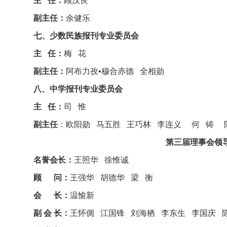
主 任：
顾汉良
副主任：
余健乐
七、少数民族报刊专业委员会
主 任：
梅 花
副主任：
阿布力孜•穆合赤德 全相勋
八、中学报刊专业委员会
主 任：
司 惟
副主任
：欧阳勋 马五胜 王巧林 李连义 何 铸 
第三届理事会领导成
名誉会长：
王照华 徐惟诚
顾 问：
王强华 胡德华 梁 衡
会 长：
温愉新
副 会 长：
王怀倜 江国锋 刘海栖 李东生 李国庆 陈