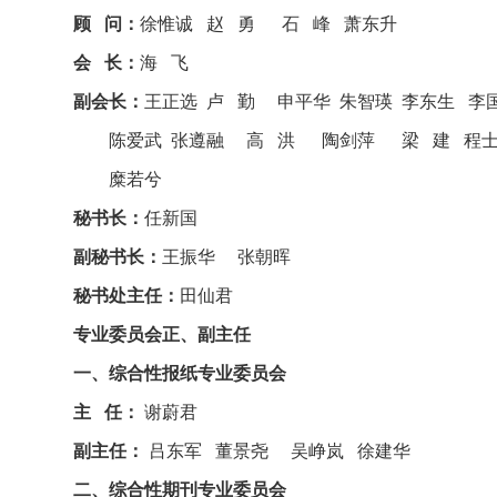
顾 问：
徐惟诚 赵 勇 石 峰 萧东升
会 长：
海 飞
副会长：
王正选 卢 勤 申平华 朱智瑛 李东生 李
陈爱武 张遵融 高 洪 陶剑萍 梁 建
程士
糜若兮
秘书长：
任新国
副秘书长：
王振华 张朝晖
秘书处主任：
田仙君
专业委员会正、副主任
一、综合性报纸专业委员会
主 任：
谢蔚君
副主任：
吕东军 董景尧 吴峥岚 徐建华
二、综合性期刊专业委员会