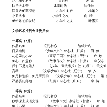
驴小弟变石头 儿童时代 张 蕾
快乐大本营 儿童时代 沈佳佳
酒香浓郁藏深巷 小学生时代 杨峭立
小丑洛卡 小学生之友 向 晴
献给爸爸的发明 小学生之友 叶雪萍
文学艺术报刊专业委员会
一等奖（7篇）
作品名称 报刊名称 编辑姓名
日落南河 《少年文艺》杂志社（江苏） 田 俊
花芯里的小象 《童话王国》杂志社（天津） 卢 珍
称心，如意称 《故事作文》杂志社（甘肃） 李东涛
我们不是克隆人 《少年儿童故事报》社（浙江） 黄文仙
盲琴 《文学少年》杂志社（辽宁） 肇 夕
你是特别的，你是重要的 《文学少年》杂志社（辽宁） 梁 
严婆婆的邮包 《红蕾》杂志社（山东） 李 涛
二等奖（8篇）
作品名称 报刊名称 编辑姓名
数学课上成语文课 《故事作文》杂志社（甘肃） 时 岫
男孩不哭 《少年文艺》杂志社（江苏） 赵 菱