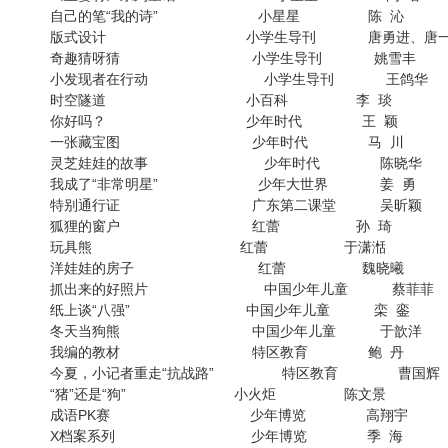
自己的笔“我的诗” 小星星 陈 沁
版式设计 小学生导刊 唐勇进、唐一
奇趣猜呀猜 小学生导刊 姚雪丰
小发现者在行动 小学生导刊 王鸽华
时空隧道 小百科 李 琰
你好吗？ 少年时代 王 颖
一张藏宝图 少年时代 马 川
灵芝娃娃的故事 少年时代 陈晓华
我成了“非常明星” 少年大世界 姜 勇
特别通行证 广东第二课堂 吴昕颖
狐狸的窗户 红蕾 孙 琦
玩具熊 红蕾 于潇湉
洋娃娃的房子 红蕾 魏晓曦
抓出来的好照片 中国少年儿童 蔡菲菲
纸上谈“八强” 中国少年儿童 栾 銮
冬天当狗熊 中国少年儿童 于歆洋
我编的教材 特区教育 鲍 丹
今夏，小记者重走“抗战路” 特区教育 曹国辉
“猪”还是“狗” 小火炬 陈文景
成语PK赛 少年博览 高翔宇
X档案系列 少年博览 季 海