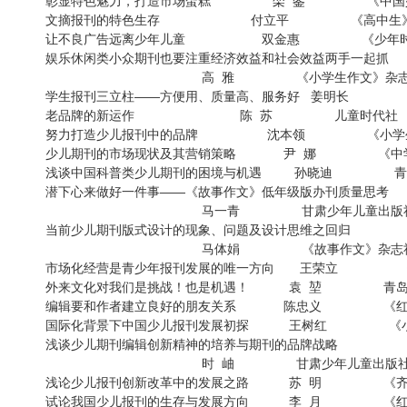
彰显特色魅力，打造市场蛋糕 栾 銮 《中国少
文摘报刊的特色生存 付立平 《高中生
让不良广告远离少年儿童 双金惠 《少年
娱乐休闲类小众期刊也要注重经济效益和社会效益两手一起抓
高 雅 《小学生作文》杂
学生报刊三立柱——方便用、质量高、服务好 姜明长 《
老品牌的新运作 陈 苏 儿童时
努力打造少儿报刊中的品牌 沈本领 《小学
少儿期刊的市场现状及其营销策略 尹 娜 《中学生
浅谈中国科普类少儿期刊的困境与机遇 孙晓迪 青
潜下心来做好一件事——《故事作文》低年级版办刊质量思考
马一青 甘肃少年儿童出
当前少儿期刊版式设计的现象、问题及设计思维之回归
马体娟 《故事作文》杂
市场化经营是青少年报刊发展的唯一方向 王荣立
外来文化对我们是挑战！也是机遇！ 袁 堃 青岛
编辑要和作者建立良好的朋友关系 陈忠义 《
国际化背景下中国少儿报刊发展初探 王树红 《
浅谈少儿期刊编辑创新精神的培养与期刊的品牌战略
时 岫 甘肃少年儿童出版
浅论少儿报刊创新改革中的发展之路 苏 明 《
试论我国少儿报刊的生存与发展方向 李 月 