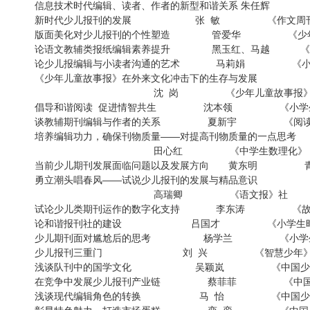
信息技术时代编辑、读者、作者的新型和谐关系 朱任辉
新时代少儿报刊的发展 张 敏 《作文
版面美化对少儿报刊的个性塑造 管爱华 《
论语文教辅类报纸编辑素养提升 黑玉红、马越 
论少儿报编辑与小读者沟通的艺术 马莉娟 《
《少年儿童故事报》在外来文化冲击下的生存与发展
沈 岗 《少年儿童故事报
倡导和谐阅读 促进情智共生 沈本领 《小学
谈教辅期刊编辑与作者的关系 夏新宇 《
培养编辑功力，确保刊物质量——对提高刊物质量的一点思考
田心红 《中学生数理化》（初
当前少儿期刊发展面临问题以及发展方向 黄东明 青
勇立潮头唱春风——试说少儿报刊的发展与精品意识
高瑞卿 《语文报》
试论少儿类期刊运作的数字化支持 李东涛 《
论和谐报刊社的建设 吕国才 《小学生时
少儿期刊面对尴尬后的思考 杨学兰 《小学生
少儿报刊三重门 刘 兴 《智慧少年
浅谈队刊中的国学文化 吴颖岚 《中国少年
在竞争中发展少儿报刊产业链 蔡菲菲 《中国
浅谈现代编辑角色的转换 马 怡 《中国少年