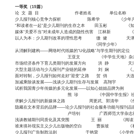
一等奖（15篇）
论 文 题 目 作者姓名 单位
少儿报刊核心竞争力探析 陈希学 《少年
“和读者在一起”是少儿期刊的生存之本 田玉彬 《
媒体“关爱不当”对未成年人造成的隐性伤害 江林新
以人为本：少儿期刊改革的理性思考 缴 健 
《同学少年》
从消解到建构——网络时代纸媒的“U化战略”与学
王亚文 《中学生天地》杂
市场经济条件下育儿类期刊的发展方向 洪 静 
大型主题活动与少儿报刊产业链的延伸 刘 娴 《
面对转制，少儿报刊如何走好“迎变”之路 贺 俏 
加减乘除谈发展——浅谈少儿期刊生存与发展 高翔宇
试析我国青少年传媒的多元化发展——以知心姐姐品牌为
熊 珍 《中国中学生报》
求解少儿报刊的新媒体之路 周更武、郭清华 
隐藏在文本背后的品牌——论少儿报刊的社会服务功
卢培钊 广西师范大学杂
浅谈教辅期刊同质化及其突围 王 丽 《阅
谁来填补现实主义少儿出版物的空白 曹振坡 
少儿报刊广告制胜法则 于艳荣 《小学作