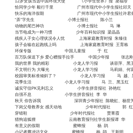
12岁女孩当选中国环境大使 《小学生世界》报 凌福珍
恰同学少年 毅行千里 广州市现代中小学生报社邱天
快乐的海洋假期 广州市现代中小学生报社许君
“弄”字先生 小博士报社 陈小兰
动物的尾巴神功 小博士报社 马 琳
当节电成为一种习惯 少年百科知识报 梁晶晶
残疾人子女心理状况令人忧 上海家庭教育时报 朱臻佳
孩子会输在起跑线上吗 上海家庭教育时报 王育栋
环保专版 中国儿童报 于 红
百万队保送下乡 爱心赠报手拉手 中国少年报 张志
我的世界 我的精彩 小龙人学习报 谈容萍、黑
不文明行为 大曝光 小龙人学习报 马莉娟、何
校园审美标准倾斜了？ 小龙人学习报 马 越、
花季生活 小龙人学习报 马 兰、黑玉红
诚实守信PK见利忘义 小学生拼音报社 孙艳红
自强不息 小学生拼音报社 李 华
秋天 你告诉我 深圳青少年报社 陈晓虹、杨世
下岗父母救养女 感天动地 少年时代报社 郭 红
穿错鞋 少年时代报社 贾菁霞
猎狗追狐狸 云南教育报刊社学生新报谭 华
有意义的假期 蜜蜂报 杨 鹃
小记者腾冲访文化 蜜蜂报 杨 鹃、王新明