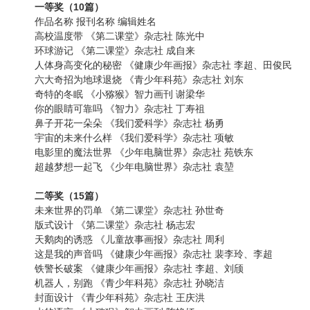
一等奖（10篇）
作品名称 报刊名称 编辑姓名
高校温度带 《第二课堂》杂志社 陈光中
环球游记 《第二课堂》杂志社 成自来
人体身高变化的秘密 《健康少年画报》杂志社 李超、田俊民
六大奇招为地球退烧 《青少年科苑》杂志社 刘东
奇特的冬眠 《小猕猴》智力画刊 谢梁华
你的眼睛可靠吗 《智力》杂志社 丁寿祖
鼻子开花一朵朵 《我们爱科学》杂志社 杨勇
宇宙的未来什么样 《我们爱科学》杂志社 项敏
电影里的魔法世界 《少年电脑世界》杂志社 苑铁东
超越梦想一起飞 《少年电脑世界》杂志社 袁堃
二等奖（15篇）
未来世界的罚单 《第二课堂》杂志社 孙世奇
版式设计 《第二课堂》杂志社 杨志宏
天鹅肉的诱惑 《儿童故事画报》杂志社 周利
这是我的声音吗 《健康少年画报》杂志社 裴李玲、李超
铁警长破案 《健康少年画报》杂志社 李超、刘颀
机器人，别跑 《青少年科苑》杂志社 孙晓洁
封面设计 《青少年科苑》杂志社 王庆洪