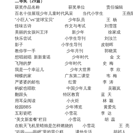
二等奖（29篇）
获奖作品名称 获奖单位 责任编辑
百名十佳展现少年儿童时代风采 当代小学生 王燕
“小巨人”vs“篮球宝贝” 少年队员 王 杨
怪味古诗 作文与考试 刘雪莲
美丽的女孩叫王洋 新少年 徐家成
快乐尝试 小学生导刊 刘汝兰
影子 小学生导刊 皮朝晖
教你学一手 少年月刊 郭晓英
想唱就唱 新新童谣 少年时代 金 文
飞翔的梦 少年时代 史 梅
我是一个幸运儿 少年大世界 李 欣
蝴蝶的家 广东第二课堂 韦 梅
严婆婆的邮包 红蕾 李 涛
蚂蚁也唱歌 中国少年儿童 吴颖岚
翻跟头 特区教育 蓝 天
用耳朵阅读 小火炬 林 颖
校园BBS 少年博览 黄爱先
五彩瓷吧 小雪花 李 达
“美文新套餐”栏目 小雪花 胡 蕊
在航天飞机里蜡烛是怎样燃烧的 小雪花 王 亮
“叭啦——啦砰”里的雷公糕 课外生活 胡祁人