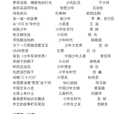
梦里花落、橘黄色的灯光 少先队员 于大玮
春田花花同学会 智慧少年 石岩松
绿色前沿 红树林 欧阳志刚
加一减一的故事 新少年 李 爽、孙万
从“小叮当”学作文 小星星 王 岚
创新少年 小学生导刊 周 静
热天聊洗澡 小百科 陈 光
寻找最佳拍档 少年时代 陈晓霞
为了一只黑脸琵鹭宝宝 少年大世界 贺 俏
UU问答室 红蕾 吕 洁
策划《少年军体世界》 中国少年儿童 黄安琪
穿裙子的棍子 小火炬 谢艳燕
时尚总动员 少年博览 胡 壮
先把泥巴晾干 小学生时空 贺 飙
动物“三十六计” 小雪花 杜恒贵
你需要读懂“赞美”这个词 知心姐姐 田玉彬
中国文化小史 中国少年文摘 黄嘉颖
火星上有什么 儿童时代 刘雅萍
载着爱和知识去飘流 小学生时代 吾 斌
作文的故事栏目策划 小学生之友 危晓音