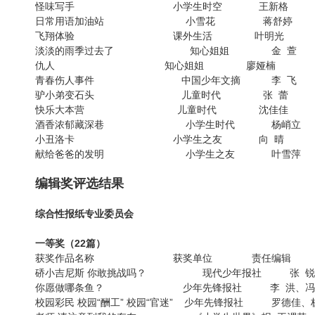
怪味写手 小学生时空 王新格
日常用语加油站 小雪花 蒋舒婷
飞翔体验 课外生活 叶明光
淡淡的雨季过去了 知心姐姐 金 萱
仇人 知心姐姐 廖娅楠
青春伤人事件 中国少年文摘 李 飞
驴小弟变石头 儿童时代 张 蕾
快乐大本营 儿童时代 沈佳佳
酒香浓郁藏深巷 小学生时代 杨峭立
小丑洛卡 小学生之友 向 晴
献给爸爸的发明 小学生之友 叶雪萍
编辑奖评选结果
综合性报纸专业委员会
一等奖（22篇）
获奖作品名称 获奖单位 责任编辑
硚小吉尼斯 你敢挑战吗？ 现代少年报社 张 
你愿做哪条鱼？ 少年先锋报社 李 洪、冯
校园彩民 校园“酬工” 校园“官迷” 少年先锋报社 罗德佳、