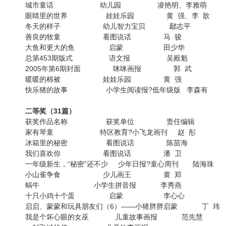
城市童话 幼儿园 凌艳明、李雅萌
眼睛里的世界 娃娃乐园 黄 强、李 歆
冬天的样子 幼儿智力宝贝 鄢志平
善良的牧童 看图说话 马 骏
大鱼和更大的鱼 启蒙 田少华
总第453期版式 语文报 吴殿魁
2005年第6期封面 咪咪画报 郭 武
暖暖的棉被 娃娃乐园 黄 强
快乐猪的故事 小学生阅读报?低年级版 李森有
二等奖（31篇）
获奖作品名称 获奖单位 责任编辑
家有琴童 特区教育?小飞龙画刊 赵 彤
冰箱里的秘密 看图说话 陈苗海
我们喜欢你 看图说话 潘 卫
一年级新生，“秘密”还不少 少年日报?童心周刊 陆海珠
小山雀争食 少儿画王 黄 郑
蜗牛 小学生拼音报 李秀燕
十只小鸡十个蛋 启蒙 李心心
启启、蒙蒙和玩具朋友们（6）——小猪胖胖启蒙 丁 玮
我是个坏心眼的女巫 儿童故事画报 范先慧