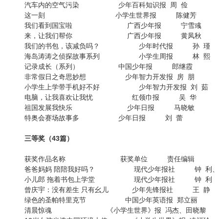
汽车内的空气污染 少年百科知识报 周 俭
这一刻 小学生世界报 陈健芳
我们看到国宝啦 广西少年报 宁雪彧
来，让我们帮你 广西少年报 黄凤秋
我们的书包，该减负吗？ 少年时代报 孙 瑾
海岛涛涛之侦探故事系列 小学生周报 林 熙
记录成长（系列） 中国少年报 郎继霞
非常假日之奇思妙想 少年智力开发报 房 朋
小学生上学带手机好不好 少年智力开发报 刘 茹
电脑，让我喜欢让我忧 红领巾报 吴 华
祖国发展我快乐 少年日报 马晓敏
特奥会赛场故事多 少年日报 刘 蕾
三等奖（43篇）
获奖作品名称 获奖单位 责任编辑
爸爸妈妈 陪陪我好吗？ 现代少年报社 钟 利、
小儿郎 拖着书包上学堂 现代少年报社 钟 利
曾庆宇：没有差生 只有幺儿 少年先锋报社 王 静
绿色的圣帕特里克节 中国少年英语报 郑立丽
清晨惊魂 《小学生世界》报 冯杰、田晓黎