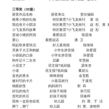
三等奖（30篇）
获奖作品名称 获奖单位 责任编辑
粮果小熊的礼物 特区教育?小飞龙画刊 童 欣
我也有片小阴凉 特区教育?小飞龙画刊 赵 彤、黄 
小飞龙系列故事 特区教育?小飞龙画刊 赵 彤
变成小猪的阿洞 看图说话 陈苗海
爱心 看图说话 潘 卫
唱起歌来更快活 好儿童画报 陆海珠
哭鼻子大王和蚂蚁 小学生拼音报 孙爱霞
小袋鼠的口袋 小学生拼音报 孙爱霞
狗年记十二生肖 启蒙 常慧丽
小花笑了 语文报?低幼版 梁朱杏
小道 语文报?低幼版 董碧云
蓝色的香水 咪咪画报 金旻甦
被封印的卡片 小葵花画刊 于潇湉
独眼妖怪 妈妈画刊 靳 莉
好玩的地方 好孩子画报 孙万臣
贪吃的米豆 好孩子画报 田春晖
我有一盒彩色铅笔 幼儿园 刘 蕾、于 洁
脚丫，脚丫 幼儿园 刘 蕾、凌艳明