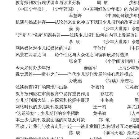
教育报刊发行现状调查与读者分析 周 敏
《中国少年报》、《少年韩国》、《中国朝鲜族少年报
车慧峰 《中国朝鲜族少年报
机遇与挑战并存——试论外来文化冲击下我国少儿报刊的改革之
姜 勇 《少年大世界》杂
“导读”与“悦读”和谐共进——浅谈少儿报刊如何在内容上发展改
李 欣 《少年大世界》杂
网络媒体对少儿纸媒体的冲击 于歆洋 《中国
风景在两者之间——论个性化与大众化之间编辑该如何选择
张金玉 《小学阅读指南》杂
今天如何办少年报 姜丽军 上海少
视觉思维——童心之心——当代少儿期刊发展的核心思维模式
孙晓燕 《阅读》杂志
浅谈教育报刊的困境与出路 孙蕴怡 江苏教育
教育报刊应在审美教育中发挥重要作用 蔡红梅 《
少儿期刊新大陆，在探索和挖掘中展现 申冬梅 
网络时代的少儿期刊发展策略 王一鸣 黑龙
“选题策划”：少儿期刊的金字招牌 黄书满 《人
本土少儿期刊发展面临的问题及对策 郑 敏 
互动，让我们与读者走到一起——谈儿童期刊如何通过互动创品
陈 琰 《读写天地》杂志