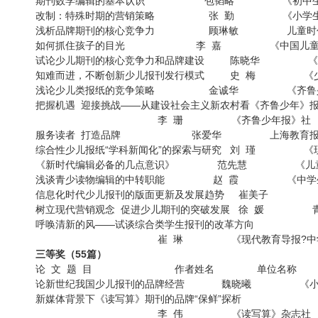
期刊数学编辑的基本认识 包韬略 《初中生
改制：特殊时期的营销策略 张 勤 《小学生
浅析品牌期刊的核心竞争力 顾琳敏 儿
如何抓住孩子的目光 李 嘉 《中国儿
试论少儿期刊的核心竞争力和品牌建设 陈晓华 
知难而进，不断创新少儿报刊发行模式 史 梅 《
浅论少儿类报纸的竞争策略 金诚华 《齐
把握机遇 迎接挑战——从建设社会主义新农村看《齐鲁少年》
李 珊 《齐鲁少年报》
服务读者 打造品牌 张爱华 上海教育
综合性少儿报纸“学科新闻化”的探索与研究 刘 瑾 
《新时代编辑必备的几点意识》 范先慧 《儿童
浅谈青少读物编辑的中转职能 赵 霞 《中
信息化时代少儿报刊的版面更新及发展趋势 崔美子 
树立现代营销观念 促进少儿期刊的突破发展 徐 媛 
呼唤清新的风——试谈综合类学生报刊的改革方向
崔 琳 《现代教育导报?中学
三等奖（55篇）
论 文 题 目 作者姓名 单位名称
论新世纪我国少儿报刊的品牌经营 魏晓曦 《
新媒体背景下《读写算》期刊的品牌“保鲜”探析
李 伟 《读写算》杂志