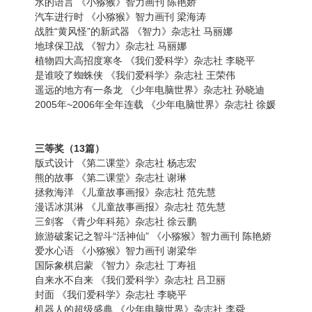
水的语言 《小猕猴》智力画刊 陈艳娇
汽车进行时 《小猕猴》智力画刊 梁海涛
战胜“黄风怪”的新武器 《智力》杂志社 马丽娜
地球保卫战 《智力》杂志社 马丽娜
植物四大高招度寒冬 《我们爱科学》杂志社 李晓平
是谁咬了蜘蛛侠 《我们爱科学》杂志社 王荣伟
遥远的地方有一条龙 《少年电脑世界》杂志社 孙晓迪
2005年~2006年全年连载 《少年电脑世界》杂志社 徐媛
三等奖（13篇）
版式设计 《第二课堂》杂志社 杨志宏
熊的故事 《第二课堂》杂志社 谢琳
拯救海洋 《儿童故事画报》杂志社 范先慧
漫话冰淇淋 《儿童故事画报》杂志社 范先慧
三剑客 《青少年科苑》杂志社 徐云鹏
旅游破案记之智斗“活神仙” 《小猕猴》智力画刊 陈艳娇
爱水心语 《小猕猴》智力画刊 谢梁华
国际象棋启蒙 《智力》杂志社 丁寿祖
自来水不自来 《我们爱科学》杂志社 吕卫丽
封面 《我们爱科学》杂志社 李晓平
机器人的超级盛典 《少年电脑世界》杂志社 李舜