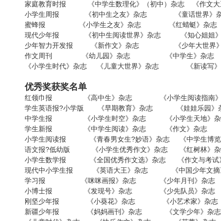
家庭教育时报 《中学生数理化》（初中）杂志 《作文大
小学生周报 《初中生之友》杂志 《童话世界》
蜜蜂报 《小学生之友》杂志 《红蜻蜓》杂志
现代少年报 《初中生阅读世界》杂志 《知心姐姐》
少年智力开发报 《新作文》杂志 《少年大世界》
作文周刊 《幼儿园》杂志 《中学生》杂志
《小学生时代》杂志 《儿童大世界》杂志 《新读写》
优秀奖获奖名单
红领巾报 《高中生》杂志 《小学生阅读指南》
学生英语报?小学版 《早期教育》杂志 《娃娃乐园》
中学生报 《小学生时空》杂志 《小学生天地》杂
学生新报 《中学生阅读》杂志 《作文》杂志
小学生阅读报 《青春男女生?妙语》杂志 《中学生博览
语文报?低幼版 《小学生优秀作文》杂志 《红树林》杂
小学生数学报 《全国优秀作文选》杂志 《作文与考试
现代中小学生报 《英语大王》杂志 《中国少年文摘
学习报 《咪咪画报》杂志 《少年月刊》杂志
小博士报 《发现号》杂志 《少先队员》杂志
刚坚少年报 《小葵花》杂志 《小艺术家》杂志
新疆少年报 《妈妈画刊》杂志 《文学少年》杂