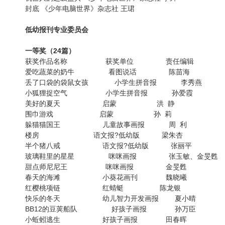
封底 《少年电脑世界》杂志社 王珺
低幼报刊专业委员会
一等奖（24篇）
获奖作品名称 获奖单位 责任编辑
爱吃蔬菜的奶牛 看图说话 陈苗海
丢了口袋的袋鼠女孩 小学生拼音报 李秀燕
小狐狸捉空气 小学生拼音报 孙爱霞
美好的夏天 启蒙 洪 静
围巾游戏 启蒙 孙 莉
躲猫猫国王 儿童故事画报 周 利
楼房 语文报?低幼版 梁朱杏
半个猪八戒 语文报?低幼版 张丽平
玻璃鞋里的星星 咪咪画报 张玉敏、金旻甦
甜点师尼尼王 咪咪画报 金旻甦
春天的海滩 小葵花画刊 魏晓曦
红樱桃项链 红蜻蜓 陈龙银
快乐的冬天 幼儿智力开发画报 夏小晴
BB12的豆荚船队 好孩子画报 孙万臣
小蚯蚓逃生 好孩子画报 田春晖