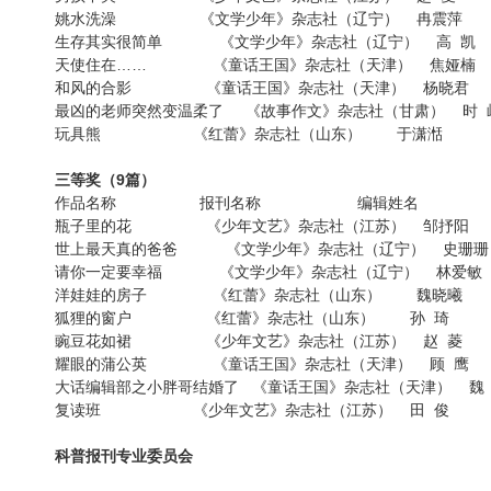
姚水洗澡 《文学少年》杂志社（辽宁） 冉震萍
生存其实很简单 《文学少年》杂志社（辽宁） 高 凯
天使住在…… 《童话王国》杂志社（天津） 焦娅楠
和风的合影 《童话王国》杂志社（天津） 杨晓君
最凶的老师突然变温柔了 《故事作文》杂志社（甘肃） 时 
玩具熊 《红蕾》杂志社（山东） 于潇湉
三等奖（9篇）
作品名称 报刊名称 编辑姓名
瓶子里的花 《少年文艺》杂志社（江苏） 邹抒阳
世上最天真的爸爸 《文学少年》杂志社（辽宁） 史珊珊
请你一定要幸福 《文学少年》杂志社（辽宁） 林爱敏
洋娃娃的房子 《红蕾》杂志社（山东） 魏晓曦
狐狸的窗户 《红蕾》杂志社（山东） 孙 琦
豌豆花如裙 《少年文艺》杂志社（江苏） 赵 菱
耀眼的蒲公英 《童话王国》杂志社（天津） 顾 鹰
大话编辑部之小胖哥结婚了 《童话王国》杂志社（天津） 魏
复读班 《少年文艺》杂志社（江苏） 田 俊
科普报刊专业委员会