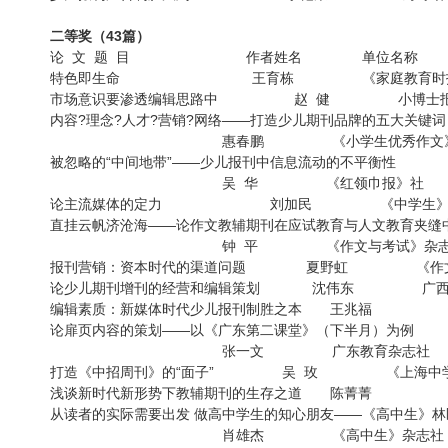
二等奖（43篇）
论 文 题 目 作者姓名 单位名称
特色即生命 王育栋 《家庭教育时
市场意识要渗透编辑思路中 赵 健 小
内容?理念?人才?营销?网络——打造少儿期刊品牌的五大关键词
惠春鹏 《小学生优秀作文》杂
被忽略的“中间地带”——少儿报刊中信息流动的不平
吴 华 《红领巾报》
论主流媒体的定力 刘加民 《中学生
直挂云帆济沧海——论作文教辅期刊在
钟 平 《作文与考试》杂
报刊营销：资本时代的渠道问题 夏野虹 《作
论少儿期刊增刊的经营和编辑策划 沈伟东 广
编辑素质：新媒体时代少儿报刊制胜之本 王兆福 
论扉页内容的策划——以《广东第二课堂》（下半
张一文 广东教育杂志
打造《中招周刊》的“面子” 吴 玫 《上海
浅谈新时代新形势下教辅期刊的生存之道 陈菁菁
从读者的实际需要出发 做高中学生的知心朋友——《高中生》
肖雄杰 《高中生》杂志