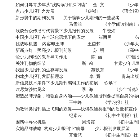
如何引导青少年从“浅阅读”到“深阅读” 金 文 《
点击少儿报刊之发展 张艳红 《语
新形势中的期刊发展——关于编辑少儿期刊的一些思考
马雪菲 《小学阅读指南》杂
浅谈分众传播时代背景下少儿报刊的发展 牛晓炜
中国少儿报刊在全球化语境下的应对 崔西勇 
挑战即机遇 内容即王牌 王茵梦 《少年大
新新点灯，照亮少儿报刊前景 苏 明 《高
论少儿刊物的教育导向作用 陈 丽 《中国少
关注刊物的细节 靳 莉 甘肃少年儿
我国少儿报刊的生存与发展 苑铁东 《少年电
构建少儿报刊发展新理念 李 舜 青岛出版社
新信息技术条件下少儿期刊编辑工作的拓展 铁焕平
吹尽黄沙始见金 季 海 《少年博览
塑造品牌形象，增强自身内涵——少儿教辅报刊要提高自身的核
王中峰 《学习报》
为教辅类报刊插上飞翔的双翼——浅谈教辅类报刊的质量和宣传
纪素云 《初中生周报》
困惑中寻求机遇 周海霞 《初中生
实施品牌战略 构建少儿报刊业“航母”——少儿报刊发展展望
齐素慧 《初中生周报》