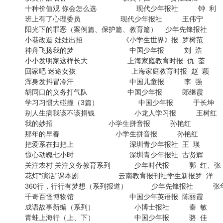
十种价值观 你会怎么选 现代少年报社 钟 利
班上有了心理委员 现代少年报社 王伟宁
阳光下的罪恶（案例篇、保护篇、教育篇） 少年先锋报社 
小巷改造 娃娃出招 《小学生世界》报 罗树范
神舟飞扬我的梦 中国少年报 刘 浩
小小发明家这样长大 上海家庭教育时报 仇 荃
回家吧 迷途女孩 上海家庭教育时报 赵 颖
浑身发抖冒冷汗 中国儿童报 李 强
胡同口的义务打气队 中国少年报 郎继霞
学习习惯大碰撞（3篇） 中国少年报 于长坤
别人生病我该不该捐钱 小龙人学习报 王树红
我的妙招 小学生拼音报 孙艳红
那年的早春 小学生拼音报 孙艳红
把爱系在扫把上 深圳青少年报社 王 瑛
惊心动魄七小时 深圳青少年报社 古贤辉
关注农村 关注义务教育系列 少年时代报 郭 红、张
花灯“演活”课本剧 云南教育报刊社学生新报罗 洋
360行，行行有梦想（系列报道） 少年先锋报社 张华
千奇百怪博物馆 中国少年英语报 陈丽霞
成语故事新编（系列） 小博士报社 秦 敏
青蛙上海行（上、下） 中国少年报 骆 佳