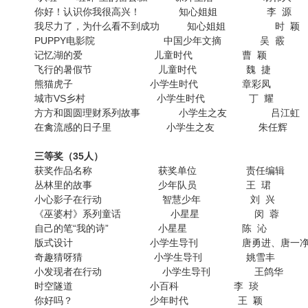
你好！认识你我很高兴！ 知心姐姐 李 源
我尽力了，为什么看不到成功 知心姐姐 时 颖
PUPPY电影院 中国少年文摘 吴 霰
记忆湖的爱 儿童时代 曹 颖
飞行的暑假节 儿童时代 魏 捷
熊猫虎子 小学生时代 章彩凤
城市VS乡村 小学生时代 丁 耀
方方和圆圆理财系列故事 小学生之友 吕江虹
在禽流感的日子里 小学生之友 朱任辉
三等奖（35人）
获奖作品名称 获奖单位 责任编辑
丛林里的故事 少年队员 王 珺
小心影子在行动 智慧少年 刘 兴
《巫婆村》系列童话 小星星 闵 蓉
自己的笔“我的诗” 小星星 陈 沁
版式设计 小学生导刊 唐勇进、唐一
奇趣猜呀猜 小学生导刊 姚雪丰
小发现者在行动 小学生导刊 王鸽华
时空隧道 小百科 李 琰
你好吗？ 少年时代 王 颖