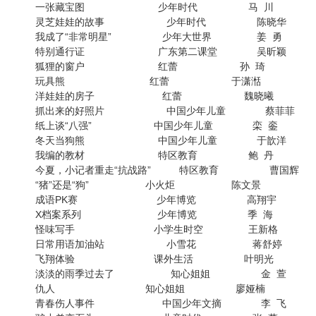
一张藏宝图 少年时代 马 川
灵芝娃娃的故事 少年时代 陈晓华
我成了“非常明星” 少年大世界 姜 勇
特别通行证 广东第二课堂 吴昕颖
狐狸的窗户 红蕾 孙 琦
玩具熊 红蕾 于潇湉
洋娃娃的房子 红蕾 魏晓曦
抓出来的好照片 中国少年儿童 蔡菲菲
纸上谈“八强” 中国少年儿童 栾 銮
冬天当狗熊 中国少年儿童 于歆洋
我编的教材 特区教育 鲍 丹
今夏，小记者重走“抗战路” 特区教育 曹国辉
“猪”还是“狗” 小火炬 陈文景
成语PK赛 少年博览 高翔宇
X档案系列 少年博览 季 海
怪味写手 小学生时空 王新格
日常用语加油站 小雪花 蒋舒婷
飞翔体验 课外生活 叶明光
淡淡的雨季过去了 知心姐姐 金 萱
仇人 知心姐姐 廖娅楠
青春伤人事件 中国少年文摘 李 飞