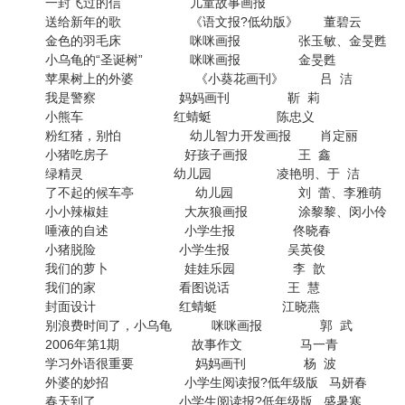
一封飞过的信 儿童故事画报
送给新年的歌 《语文报?低幼版》 董碧云
金色的羽毛床 咪咪画报 张玉敏、金旻甦
小乌龟的“圣诞树” 咪咪画报 金旻甦
苹果树上的外婆 《小葵花画刊》 吕 洁
我是警察 妈妈画刊 靳 莉
小熊车 红蜻蜓 陈忠义
粉红猪，别怕 幼儿智力开发画报 肖定丽
小猪吃房子 好孩子画报 王 鑫
绿精灵 幼儿园 凌艳明、于 洁
了不起的候车亭 幼儿园 刘 蕾、李雅萌
小小辣椒娃 大灰狼画报 涂黎黎、闵小伶
唾液的自述 小学生报 佟晓春
小猪脱险 小学生报 吴英俊
我们的萝卜 娃娃乐园 李 歆
我们的家 看图说话 王 慧
封面设计 红蜻蜓 江晓燕
别浪费时间了，小乌龟 咪咪画报 郭 武
2006年第1期 故事作文 马一青
学习外语很重要 妈妈画刊 杨 波
外婆的妙招 小学生阅读报?低年级版 马妍春
春天到了 小学生阅读报?低年级版 盛暑寒