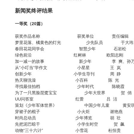
新闻奖终评结果
一等奖（20篇）
获奖作品名称 获奖单位 责任编辑
梦里花落、橘黄色的灯光 少先队员 于大玮
春田花花同学会 智慧少年 石岩松
绿色前沿 红树林 欧阳志刚
加一减一的故事 新少年 李 爽、孙万
从“小叮当”学作文 小星星 王 岚
创新少年 小学生导刊 周 静
热天聊洗澡 小百科 陈 光
寻找最佳拍档 少年时代 陈晓霞
为了一只黑脸琵鹭宝宝 少年大世界 贺 俏
UU问答室 红蕾 吕 洁
策划《少年军体世界》 中国少年儿童 黄安
穿裙子的棍子 小火炬 谢艳燕
时尚总动员 少年博览 胡 壮
先把泥巴晾干 小学生时空 贺 飙
动物“三十六计” 小雪花 杜恒贵