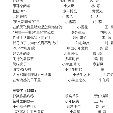
翻跟头 特区教育 蓝 天
用耳朵阅读 小火炬 林 颖
校园BBS 少年博览 黄爱先
五彩瓷吧 小雪花 李 达
“美文新套餐”栏目 小雪花 胡 蕊
在航天飞机里蜡烛是怎样燃烧的 小雪花 王 
“叭啦——啦砰”里的雷公糕 课外生活 胡祁人
你好！认识你我很高兴！ 知心姐姐 李 源
我尽力了，为什么看不到成功 知心姐姐 时 
PUPPY电影院 中国少年文摘 吴 霰
记忆湖的爱 儿童时代 曹 颖
飞行的暑假节 儿童时代 魏 捷
熊猫虎子 小学生时代 章彩凤
城市VS乡村 小学生时代 丁 耀
方方和圆圆理财系列故事 小学生之友 吕江
在禽流感的日子里 小学生之友 朱任辉
三等奖（35篇）
获奖作品名称 获奖单位 责任编辑
丛林里的故事 少年队员 王 珺
小心影子在行动 智慧少年 刘 兴
《巫婆村》系列童话 小星星 闵 蓉