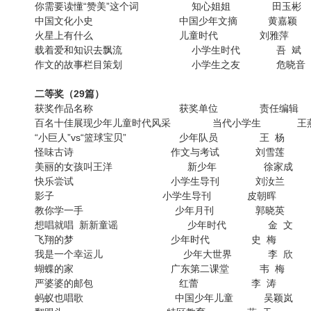
你需要读懂“赞美”这个词 知心姐姐 田玉彬
中国文化小史 中国少年文摘 黄嘉颖
火星上有什么 儿童时代 刘雅萍
载着爱和知识去飘流 小学生时代 吾 斌
作文的故事栏目策划 小学生之友 危晓音
二等奖（29篇）
获奖作品名称 获奖单位 责任编辑
百名十佳展现少年儿童时代风采 当代小学生 王
“小巨人”vs“篮球宝贝” 少年队员 王 杨
怪味古诗 作文与考试 刘雪莲
美丽的女孩叫王洋 新少年 徐家成
快乐尝试 小学生导刊 刘汝兰
影子 小学生导刊 皮朝晖
教你学一手 少年月刊 郭晓英
想唱就唱 新新童谣 少年时代 金 文
飞翔的梦 少年时代 史 梅
我是一个幸运儿 少年大世界 李 欣
蝴蝶的家 广东第二课堂 韦 梅
严婆婆的邮包 红蕾 李 涛
蚂蚁也唱歌 中国少年儿童 吴颖岚