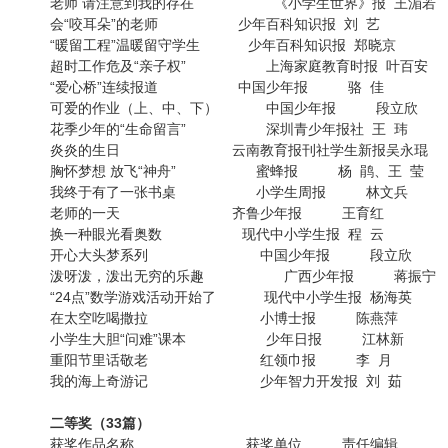
老师 请注意到我的存在 《小学生世界》报 王湄若
会“咬耳朵”的老师 少年百科知识报 刘 艺
“暖留工程”温暖留守学生 少年百科知识报 郑晓京
超时工作危及“亲子权” 上海家庭教育时报 叶百安
“爱心桥”连续报道 中国少年报 骆 佳
可爱的作业（上、中、下） 中国少年报 段立欣
花季少年的“生命留言” 深圳青少年报社 王 玮
炎炎的生日 云南教育报刊社学
胸怀梦想 放飞“神舟” 蜜蜂报 杨 鹃、王 莹
我终于有了一张书桌 小学生周报 林文兵
老师的一天 齐鲁少年报 王育红
换一种眼光看奥数 现代中小学生报 程 云
开心大头梦系列 中国少年报 段立欣
泼呀泼，泼出无穷的乐趣 广西少年报 蒋振宁
“24点”数学游戏活动开始了 现代中小学生报 杨海英
在太空吃喝撒拉 小博士报 陈燕萍
小学生大胆“问难”课本 少年日报 江林新
重阳节里话敬老 红领巾报 李 月
我的海上奇游记 少年智力开发报 刘 茹
二等奖（33篇）
获奖作品名称 获奖单位 责任编辑