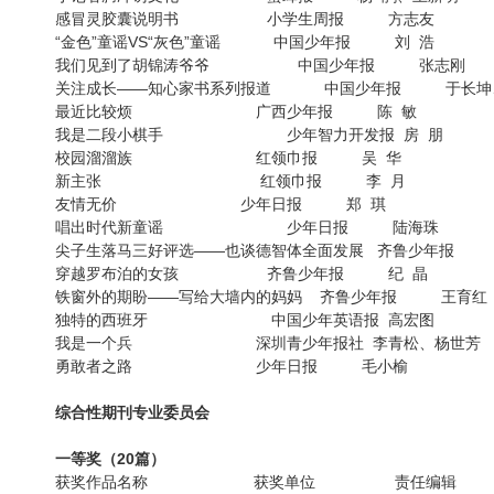
感冒灵胶囊说明书 小学生周报 方志友
“金色”童谣VS“灰色”童谣 中国少年报 刘 浩
我们见到了胡锦涛爷爷 中国少年报 张志刚
关注成长——知心家书系列报道 中国少年报 于长坤
最近比较烦 广西少年报 陈 敏
我是二段小棋手 少年智力开发报 房 朋
校园溜溜族 红领巾报 吴 华
新主张 红领巾报 李 月
友情无价 少年日报 郑 琪
唱出时代新童谣 少年日报 陆海珠
尖子生落马三好评选——也谈德智体全面发展 齐鲁少年报 
穿越罗布泊的女孩 齐鲁少年报 纪 晶
铁窗外的期盼——写给大墙内的妈妈 齐鲁少年报 王育红
独特的西班牙 中国少年英语报 高宏图
我是一个兵 深圳青少年报社 李青松、杨世芳
勇敢者之路 少年日报 毛小榆
综合性期刊专业委员会
一等奖（20篇）
获奖作品名称 获奖单位 责任编辑