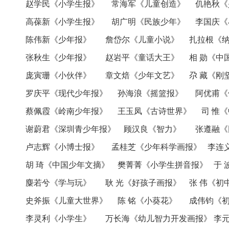
赵学民《小学生报》 常海军《儿童创造》 仉艳秋《
高葆新《小学生报》 胡广明《民族少年》 李国庆《
陈伟新《少年报》 詹岱尔《儿童小说》 扎拉根《
张秋生《少年报》 赵岩平《童话大王》 相 勋《中
庞寅珊《小伙伴》 章文焙《少年文艺》 尕 藏《刚
罗庆平《现代少年报》 孙海浪《摇篮报》 阿优甫《
蔡佩霞《岭南少年报》 王玉凤《古诗世界》 司 惟《
谢蔚君《深圳青少年报》 顾汉良《智力》 张遵融《
卢志辉《小博士报》 孟桂芝《少年科学画报》 李连
胡 琦《中国少年文摘》 樊菁菁《小学生拼音报》 于 
麋若兮《学与玩》 耿 光《好孩子画报》 张 伟《初
史斧振《儿童大世界》 陈 铭《小葵花》 成伟钧《
李灵利《小学生》 万长海《幼儿智力开发画报》 李