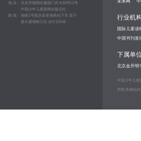
未来网
中
地 址：
北京市朝阳区建国门外大街丙12号
中国少年儿童新闻出版总社
路 线：
地铁1号线永安里地铁站下车 双子
行业机
座大厦地铁口出 步行100米
国际儿童读
中国书刊发
下属单
北京金开明
中国少年儿童新闻出
声明:本网站